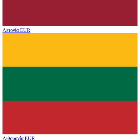
Λετονία
EUR
Λιθουανία
EUR