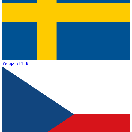
Σουηδία
EUR