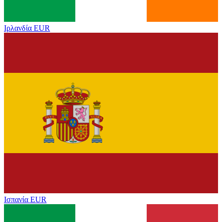
Ιρλανδία
EUR
Ισπανία
EUR