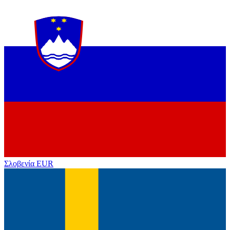
Σλοβενία
EUR