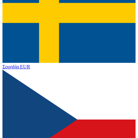
Σουηδία
EUR