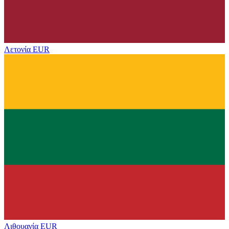
Λετονία
EUR
Λιθουανία
EUR