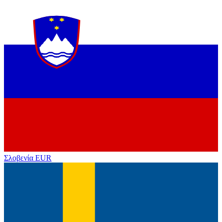
Σλοβενία
EUR