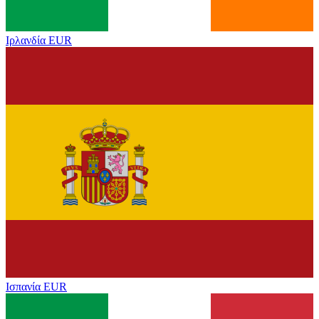
Ιρλανδία
EUR
Ισπανία
EUR