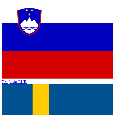
Σλοβενία
EUR