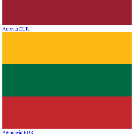
Λετονία
EUR
Λιθουανία
EUR