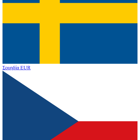
Σουηδία
EUR