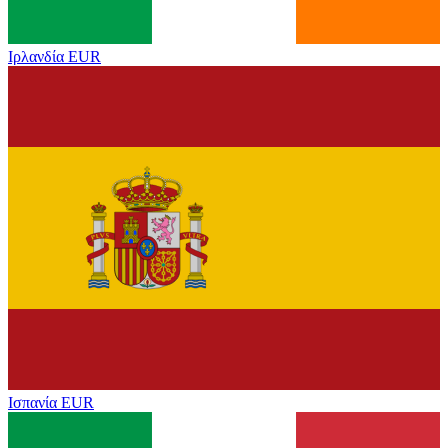
Ιρλανδία
EUR
Ισπανία
EUR